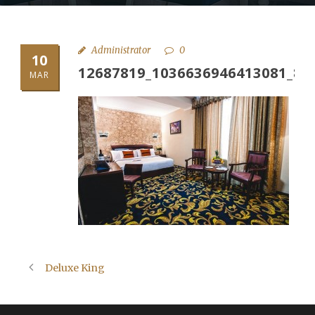
Administrator
0
10
12687819_1036636946413081_87
MAR
Deluxe King