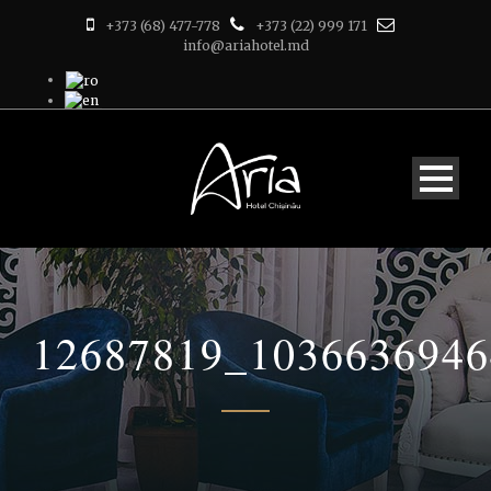
+373 (68) 477-778
+373 (22) 999 171
info@ariahotel.md
12687819_103663694