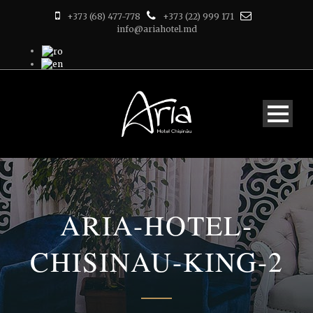
+373 (68) 477-778
+373 (22) 999 171
info@ariahotel.md
ARIA-HOTEL-
CHISINAU-KING-2