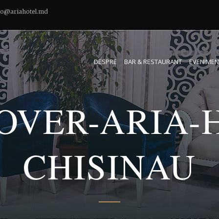
fo@ariahotel.md
DESPRE
BAR & RESTAURANT
EVENIMEN
OVER-ARIA-
CHISINAU