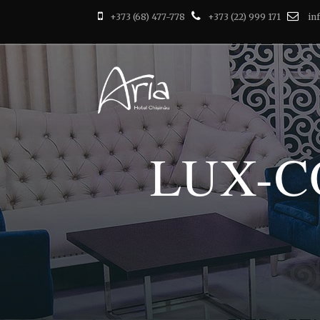
+373 (68) 477-778
+373 (22) 999 171
in
LUX-C