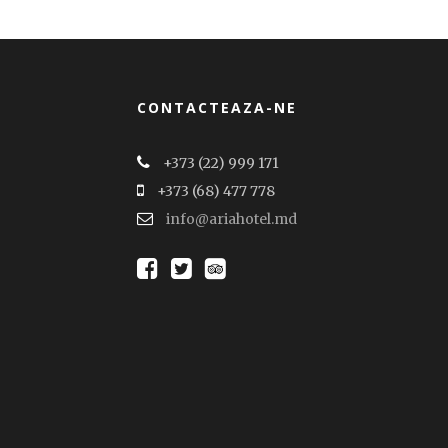
CONTACTEAZA-NE
+373 (22) 999 171
+373 (68) 477 778
info@ariahotel.md